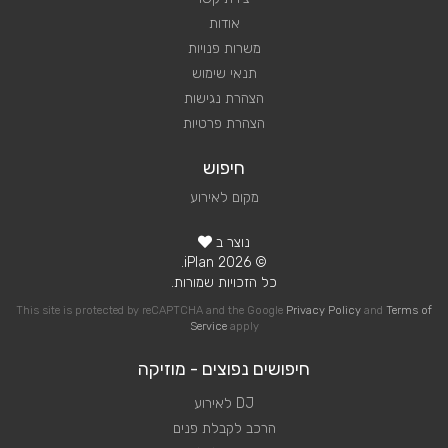
אודות
משרות פנויות
תנאי שימוש
הצהרת נגישות
הצהרת פרטיות
חיפוש
מקום לאירוע
נוצר ב
© 2026 iPlan.
כל הזכויות שמורות.
This site is protected by reCAPTCHA and the Google
Privacy Policy
and
Terms of
Service
apply
חיפושים נפוצים - מוזיקה
DJ לאירוע
הרכב לקבלת פנים