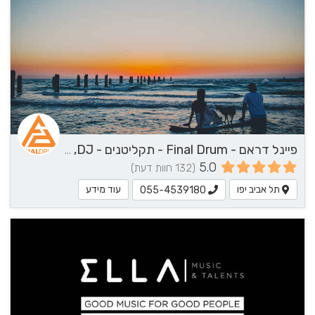
פיינל דראם - Final Drum - תקליטנים - DJ, נגן / הרכב מוזיקלי, שירותי מוזיקה
5.0
(132 חוות דעת)
תל אביב יפו
עוד מידע
055-4539180