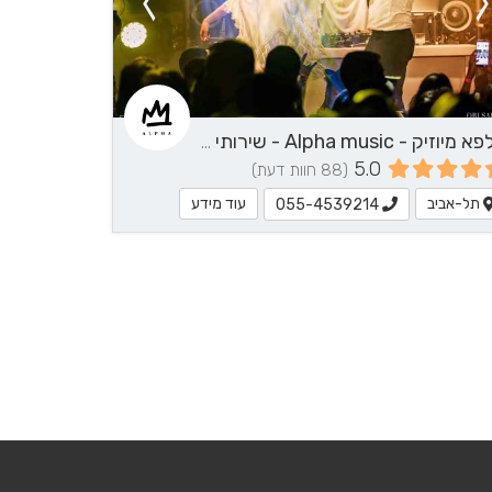
82
אלפא מיוזיק - Alpha music - שירותי מוזיקה
5.0
(88 חוות דעת)
תל-אביב
עוד מידע
055-4539214