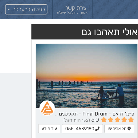
יצירת קשר
כניסה למערכת
אנחנו פה לכל שאלה
אולי תאהבו גם
פיינל דראם - Final Drum - תקליטנים - DJ, נגן / הרכב מוזיקלי, שירותי מוזיקה
5.0
(132 חוות דעת)
תל אביב יפו
עוד מידע
055-4539180