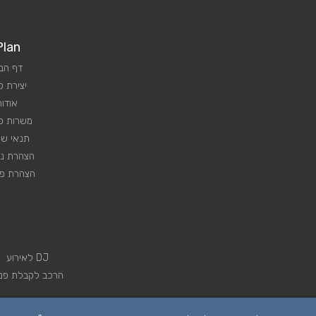
Plan
דף הב
יצירת 
אודות
משרות פנ
תנאי שי
הצהרת נג
הצהרת פר
DJ לאירוע
הרכב לקבלת פני