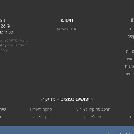
i
חיפוש
נוצ
© 2026 iPlan.
ית
מקום לאירוע
כל הזכוי
קשר
d by reCAPTCHA and
olicy
and
Terms of
pply
ויות
מוש
ישות
טיות
חיפושים נפוצים - מוזיקה
הרכב מוזיקלי לאירוע
להקה לאירוע
שירו
ם
זמר לאירוע
נגן לאירוע
ת