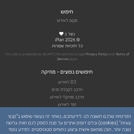
חיפוש
מקום לאירוע
נוצר ב
© 2026 iPlan.
כל הזכויות שמורות.
This site is protected by reCAPTCHA and the Google
Privacy Policy
and
Terms of
Service
apply
חיפושים נפוצים - מוזיקה
DJ לאירוע
הרכב לקבלת פנים
הרכב מוזיקלי לאירוע
זמר לאירוע
להקה לאירוע
הפרטיות שלכם חשובה לנו. לידיעתכם, באתר זה נעשה שימוש ב"קבצי
נגן לאירוע
עוגיות" (cookies) וכלים דומים אחרים על מנת לספק לכם חווית גלישה
שירותי מוזיקה לאירוע
טובה יותר, תוכן מותאם אישית וביצוע ניתוחים סטטיסטיים. למידע נוסף