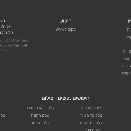
i
חיפוש
נוצ
© 2026 iPlan.
ית
מקום לאירוע
כל הזכוי
קשר
d by reCAPTCHA and
olicy
and
Terms of
pply
ויות
מוש
ישות
טיות
חיפושים נפוצים - צילום
צילום מרחפן
צלם וידאו לחתונה
צלם בר מצווה
צלם חתונה
צלם
צלם בת מצווה
צלם חתונות
צלם וידאו