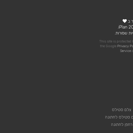
ר ב
ות שמורות.
This site is protecte
the Google
Privacy P
Service
a
צלם סטילס
 סטילס לחתונה
רחפן לחתונה