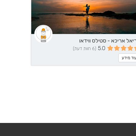
ל
יאל אריכא - סטילס ווידאו
5.0
(6 חוות דעת)
וד מידע