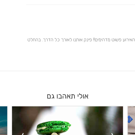
מיקאל צלם מדהים ובעיקר בנאדם מקסים הצילומי רווקות ומהאירוע פשוט מדהימים!! פינק אותנו לאורך כל הדרך. בהחלט 
אולי תאהבו גם