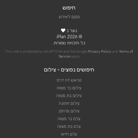
חיפוש
מקום לאירוע
נוצר ב
© 2026 iPlan.
כל הזכויות שמורות.
This site is protected by reCAPTCHA and the Google
Privacy Policy
and
Terms of
Service
apply
חיפושים נפוצים - צילום
טראש דה דרס
צילום בר מצווה
צילום בת מצווה
צילום חתונה
צילום מרחפן
צלם בר מצווה
צלם בת מצווה
צלם וידאו