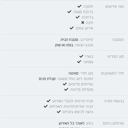
סוגי אירועים
חתונה:
בר\בת מצווה:
ברית\ה:
חינה:
אירוע עסקי:
המטבח
קייטרינג:
מטבח הבית
סגנון הגשה:
בופה
או
שוק
סוג תפריט
בשרי:
צמחוני:
חדר התארגנות
סוג חדר:
סוויטה
זמינות לזוג החל משעה:
קבלת פנים
שירותים פרטיים:
מקלחת פרטית:
נגישות וחניה
חניה פרטית לבעלי האירוע:
חניה יעודית\פרטית לאורחים:
גישה לכיסא גלגלים:
שרותים נלווים
נקיון:
לאורך כל האירוע