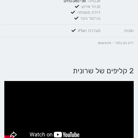
אבטחה:
שני מאבטחים
מנהל אירוע:
דיילת משפחה:
גנרטור גיבוי:
שונות
מערכת iPlan:
ידוע גם בתור - sharonit
2 קליפים של שרונית