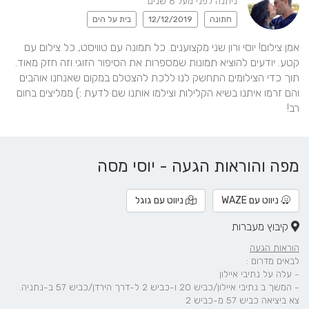
ניתנה לפני מעל 6 שנים
חתונה
12/12/2019
בית על הים
אמן צילום! יוסי ורון שני מקצוענים. כל תמונה עם טוויסט, כל צילום עם 
קטע. יודעים להוציא תמונות שמספרות את הסיפור הזוגי וזה חזק מאוד. 
תוך כדי הצילומים התחשק לנו ללכת להצטלם במקום שאנחנו אוהבים 
והם זרמו איתנו בשיא הקלילות וצילמו אותנו שם לדעת :) ממליצים בחום 
רב!
מפה והוראות הגעה - יוסי מסה
ניווט עם WAZE
ניווט עם גוגל
קיבוץ מעברות
הוראות הגעה
לבאים מדרום :
- עלה על נתיבי איילון
- המשך ב נתיבי איילון/כביש 20 ו-כביש 2 ל-דרך הירדן/כביש 57 ב-נתניה.
צא ביציאה כביש 57 מ-כביש 2