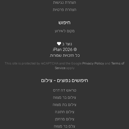
הצהרת נגישות
הצהרת פרטיות
חיפוש
מקום לאירוע
נוצר ב
© 2026 iPlan.
כל הזכויות שמורות.
This site is protected by reCAPTCHA and the Google
Privacy Policy
and
Terms of
Service
apply
חיפושים נפוצים - צילום
טראש דה דרס
צילום בר מצווה
צילום בת מצווה
צילום חתונה
צילום מרחפן
צלם בר מצווה