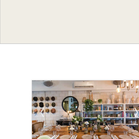
עוד פרטים?
055-4539160
לחצ/י ליצירת קשר