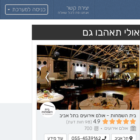
יצירת קשר
כניסה למערכת
אנחנו פה לכל שאלה
אולי תאהבו גם
בית השמחות - אולם אירועים בתל אביב
4.9
(98 חוות דעת)
אולם אירועים
700
•
תל אביב
עוד מידע
055-4539162