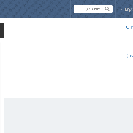
קים
ווט