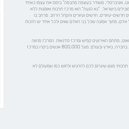
מרכז נא לגעת, שהוכתר על ידי הניו יורק טיימס כ"מסר פשוט, אוניברסלי, משודר בעוצמה מהבמה" ביסס את עצמו כאחד 
מהתיאטראות החדשניים ביותר בעולם, ובין אתרי התרבות המובילים בישראל.  "נא לגעת" הוא מרכז תרבות ואומנות ללא 
מטרות רווח, יחיד במינו בעולם, המהווה מקום מפגש בין אנשים חרשים-עיוורים, חרשים ועיוורים והקהל הרחב. מרחב בו 
מתקיים דיאלוג שוויוני המקדם את הצרכים והשאיפות של כל אדם, מתוך אמונה שכל בני האדם שווים ולכל אחד יש הזכות 
המרכז הוא בית לתאטרון נא לגעת, מסעדת החושך בלאקאאוט, מתחם האירועים קפיש ומרכז סדנאות. המרכז מהווה 
מודל חדשני בכל הנוגע לשילוב והכלת אנשים עם מוגבלויות בחברה, בארץ ובעולם. מעל 800,000 אנשים ביקרו במרכז 
אנו שמחים להזמינכם לחוויה אמנותית ייחודית הכוללת מסע תרבותי מגוון שיגרום לכם להרגיש ולחוש כמו שמעולם לא 