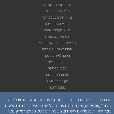
גני אירועים בירושלים
גני אירועים במרכז
גני אירועים בעמק חפר
גני אירועים בצפון
גני אירועים בשפלה
גני אירועים בשרון
גני אירועים בתל אביב - יפו
מקום לאירועים קטנים
מקום לאירוע עסקי
מקום לברית
מקום לבריתה
מקום לבר מצווה
מקום לבת מצווה
מקום לחינה
מקום לחתונה
הפרטיות שלכם חשובה לנו. לידיעתכם, באתר זה נעשה שימוש ב"קבצי
מקום לכנסים
עוגיות" (cookies) וכלים דומים אחרים על מנת לספק לכם חווית גלישה
טובה יותר, תוכן מותאם אישית וביצוע ניתוחים סטטיסטיים. למידע נוסף