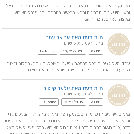
מהרגע הראשון שנכנסנו לאולם הרגשנו שזה האולם שנתחתן בו . חנאל 
ומעיין היו שירותיים זמינים וממש הרגשנו בחממה . רונן מנהל האירוע 
מקצועי , אדיב, חבר ודואג
חוות דעת מאת אריאל עמר
ניתנה לפני מעל 6 שנים
חתונה
30/01/2020
La Reine
עמדו מעל לציפיות בכל פרמטר אפשרי. האוכל, השירות, המקום והצוות 
היו מעולים. התמורה הכי טובה הייתה שהאורחים היו מרוצים
חוות דעת מאת אלעד קייפור
ניתנה לפני מעל 6 שנים
חתונה
05/11/2019
La Reine
מתחם אירועים חדש ומדהים בעמק חפר. נתחיל מהצוות - הבעלים גדי 
וחנאל אנשים אמינים וישרים ביותר, ירדו איתנו לפרטי פרטים ולא פספסו 
דבר (כ"כ חשוב בתחום הזה!). צוות ניהול האירוע, ברק ומעיין פשוט דאגו 
לכל מה שנצטרך, תיאום זמנים, שינויים ברגע האחרון, בקשות מיוחדות. 