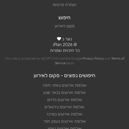
הצהרת פרטיות
חיפוש
מקום לאירוע
נוצר ב
© 2026 iPlan.
כל הזכויות שמורות.
This site is protected by reCAPTCHA and the Google
Privacy Policy
and
Terms of
Service
apply
חיפושים נפוצים - מקום לאירוע
אולמות אירועים באזור חיפה
אולמות אירועים בבאר שבע
אולמות אירועים בדרום
אולמות אירועים בירושלים
אולמות אירועים במרכז
אולמות אירועים בעמק חפר
אולמות אירועים בצפון