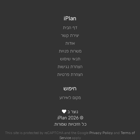
iPlan
דף הבית
יצירת קשר
אודות
משרות פנויות
תנאי שימוש
הצהרת נגישות
הצהרת פרטיות
חיפוש
מקום לאירוע
נוצר ב
© 2026 iPlan.
כל הזכויות שמורות.
This site is protected by reCAPTCHA and the Google
Privacy Policy
and
Terms of
Service
apply