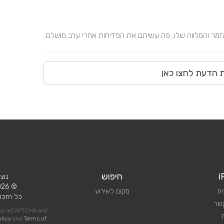
הזמר והמלווה שלו, פה עשיתם את הפדיחות אחרי ערב מושלם.
ת הדעת לחצו כאן
i
חיפוש
נוצ
© 2026 iPlan.
ית
מקום לאירוע
כל הזכוי
קשר
d by reCAPTCHA and
olicy
and
Terms of