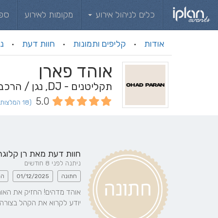
כלים לניהול אירוע
מקומות לאירוע
ספ
אודות
קליפים ותמונות
חוות דעת
ני
·
·
·
אוהד פארן
תקליטנים - DJ, נגן / הרכב מוזיקלי, שירותי מוזיקה
5.0
(18 המלצות וחוות דעת)
חוות דעת מאת
רן קלוגר
ניתנה לפני 8 חודשים
חתונה
01/12/2025
הג
יודע לקרוא את הקהל בצורה