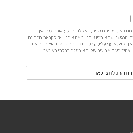
מהרגע הראשון שנכנסו בדלת עם הכלב שלנו אוהד קיבל אותנו כאילו מכירים שנים, דאג לנו והרגיע אותנו לגבי איך 
המפגש יהיה והתעניין בנו לחלוטין בלי קשר לרצון שלו לעבודה. הרגשנו שהוא מבין אותנו ורואה אותנו. ואז לקראת החתונה 
ששגענו אותו הוא היה בשבילנו 100%. ולבסוף באירוע עצמו אין מי שלא עף עליו, קיבלנו תגובות מטורפות הוא הרים את 
י ואהיה בעוד אירועים שלו הוא המלך הבלתי מעורער
ת הדעת לחצו כאן