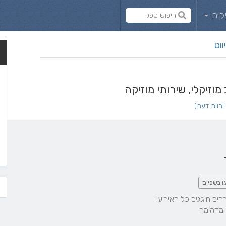
קים
ווט
ן בשפיים
 מדהימה