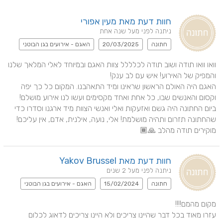
חוות דעת מאת מעין אפורי
ניתנה לפני מעל שנה אחת
חתונה
20/03/2025
האגם - אירועים בגן הבוטני
וואו וואו תודה ושוב תודה לכלללל צוות האגם ובמיוחד לאלי המלאך שלנו 
האגם היה האולם הראשון שראינו ומיד התאהבנו. המקום כל כך יפה 
וקסום והאנשים שבו, כל אחת ואחד מקסימים ועשו לנו אירוע מושלם! 
ביום החתונה היה גשם ואזעקות ואלי ואנשי הצוות מיד ארגנו וסדרו כדי 
שהחתונה תזרום ותהיה מושלמת! אלי, נועה, אילנית, אדם, אין עליכם! 
מוקירים תודה מהלב 🙏🏾
חוות דעת מאת Yakov Brussel
ניתנה לפני מעל 2 שנים
חתונה
15/02/2024
האגם - אירועים בגן הבוטני
עזרו מאוד בכל דבר שהיינו צריכים ולא היינו צריכים לדאוג לכלום