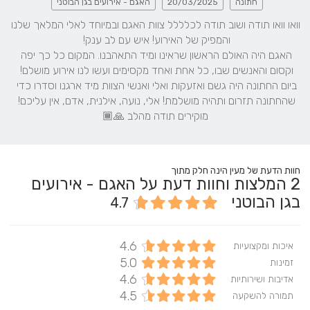
חתונה
20/03/2025
האגם - אירועים בגן הבוטני
וואו וואו תודה ושוב תודה לכלללל צוות האגם ובמיוחד לאלי המלאך שלנו 
האגם היה האולם הראשון שראינו ומיד התאהבנו. המקום כל כך יפה 
וקסום והאנשים שבו, כל אחת ואחד מקסימים ועשו לנו אירוע מושלם! 
ביום החתונה היה גשם ואזעקות ואלי ואנשי הצוות מיד ארגנו וסדרו כדי 
שהחתונה תזרום ותהיה מושלמת! אלי, נועה, אילנית, אדם, אין עליכם! 
מוקירים תודה מהלב 🙏🏾
חוות הדעת של מעין הינה חלק מתוך
2
המלצות וחוות דעת על האגם - אירועים
בגן הבוטני
4.7
4.6
איכות ומקצועיות
5.0
זמינות
4.6
אדיבות ושירותיות
4.5
תמורה להשקעה