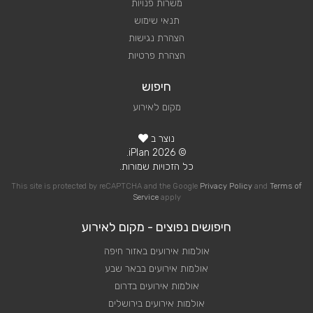
משרות פנויות
תנאי שימוש
הצהרת נגישות
הצהרת פרטיות
חיפוש
מקום לאירוע
נוצר ב
© 2026 iPlan.
כל הזכויות שמורות.
This site is protected by reCAPTCHA and the Google
Privacy Policy
and
Terms of
Service
apply
חיפושים נפוצים - מקום לאירוע
אולמות אירועים באזור חיפה
אולמות אירועים בבאר שבע
אולמות אירועים בדרום
אולמות אירועים בירושלים