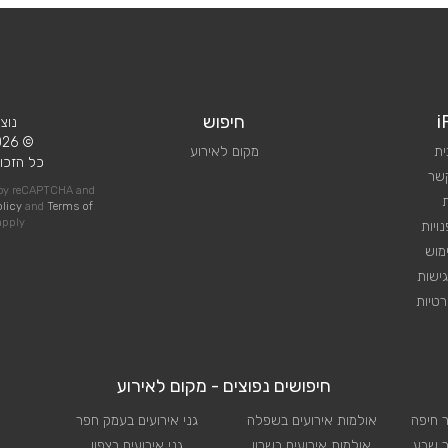
i
חיפוש
נוצ
© 2026 iPlan.
ית
מקום לאירוע
כל הזכוי
קשר
d by reCAPTCHA and
olicy
and
Terms of
pply
ויות
מוש
ישות
טיות
חיפושים נפוצים - מקום לאירוע
ר חיפה
אולמות אירועים בשפלה
גני אירועים בעמק חפר
ר שבע
אולמות אירועים בשרון
גני אירועים בצפון