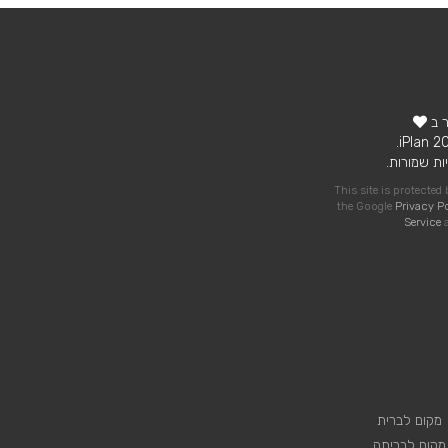
ר ב
ות שמורות.
This site is protecte
the Google
Privacy P
Service
a
מקום לברית
מקום לבריתה