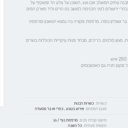
'פיצ'ונקה' היא מסעדה כפרית כשרה ומקסימה, שנבנתה במבנה עתיק המשלב אבן ועץ, השוכן על צלע הר ומשקיף על 
מבנה המסעדה מחולק לשלושה חלקים וכולל מבנה אבן עם בר ושולחן בופה, מרפסת מקורה בה נמצא הטאבון ומרפסת 
התפריט כפרי ומגוון ומציע שלל מנות כגון ארוחת בוקר כפרית, מגוון סלטים, כריכים, מבחר מנות עיקריות הכוללות בשרים 
כשרות:
כשרות רבנות
סגנון המתחם:
אירוע בטבע
,
כפרי
או
בר מסעדה
מיקום קבלת פנים:
מרפסת נוף / גג
תקופת פעילות:
כל השנה