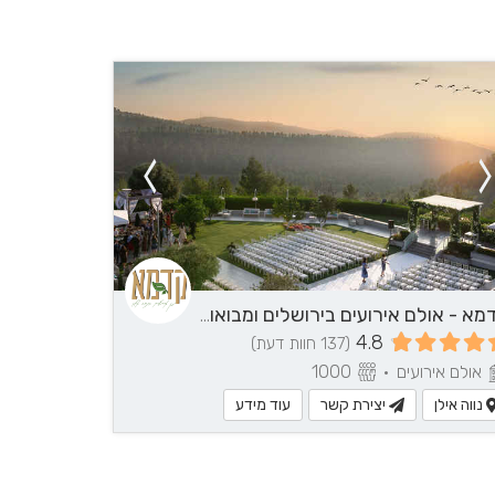
עוד פרטים?
לחצ/י ליצירת
ל
קשר
קדמא - אולם אירועים בירושלים ומבואותיה
4.8
(137 חוות דעת)
אולם אירועים
•
1000
נווה אילן
יצירת קשר
עוד מידע