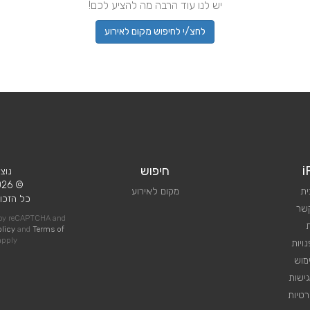
יש לנו עוד הרבה מה להציע לכם!
לחצ/י לחיפוש מקום לאירוע
i
חיפוש
נוצ
© 2026 iPlan.
ית
מקום לאירוע
כל הזכוי
קשר
d by reCAPTCHA and
olicy
and
Terms of
pply
ויות
מוש
ישות
טיות