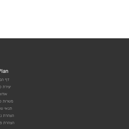
Plan
דף הב
יצירת 
אודות
משרות פנ
תנאי שי
הצהרת נג
הצהרת פר