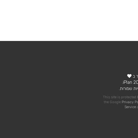
ר ב
ות שמורות.
This site is protecte
the Google
Privacy P
Service
a