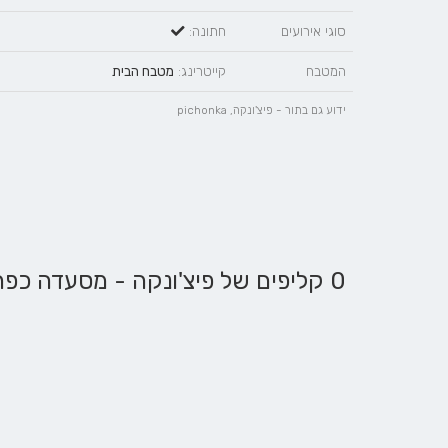
סוגי אירועים
חתונה:
המטבח
קייטרינג:
מטבח הבית
ידוע גם בתור - פיצ'ונקה, pichonka
0 קליפים של פיצ'ונקה - מסעדה כפרית בהרים