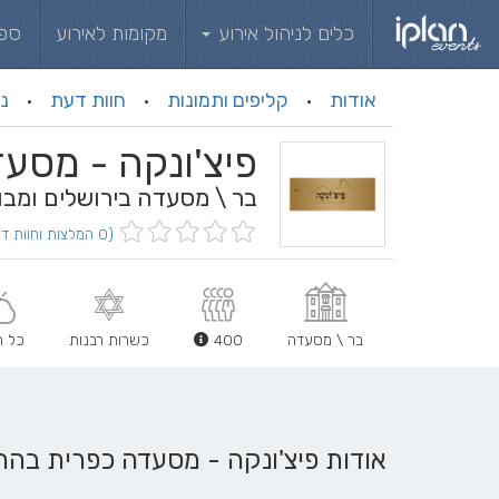
כלים לניהול אירוע
מקומות לאירוע
ספ
אודות
קליפים ותמונות
חוות דעת
ני
·
·
·
פיצ'ונקה - מסע
בר \ מסעדה בירושלים ומבו
(0 המלצות וחוות דעת)
בר \ מסעדה
400
כשרות רבנות
כל ה
אודות פיצ'ונקה - מסעדה כפרית בהר