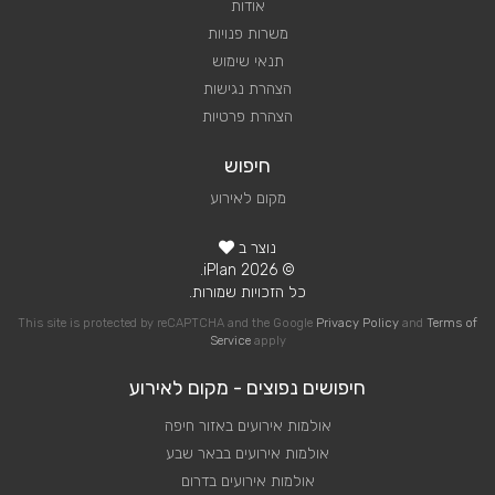
אודות
משרות פנויות
תנאי שימוש
הצהרת נגישות
הצהרת פרטיות
חיפוש
מקום לאירוע
נוצר ב
© 2026 iPlan.
כל הזכויות שמורות.
This site is protected by reCAPTCHA and the Google
Privacy Policy
and
Terms of
Service
apply
חיפושים נפוצים - מקום לאירוע
אולמות אירועים באזור חיפה
אולמות אירועים בבאר שבע
אולמות אירועים בדרום