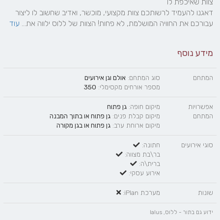
דאגנו להעמיד לרשותכם צוות מקצועי, מוכשר, ואדיב שחשוב לו ליצור 
עבורכם את החוויה המושלמת, לא פחות! הצוות של ללוס ילווה את... 
עוד
מידע נוסף
המתחם
סוג המתחם:
אולם וגן אירועים
מספר אורחים מקסימלי:
350
אפשרויות
מיקום חופה:
גן פתוח
המתחם
מיקום קבלת פנים:
גן פתוח
או
בתוך המבנה
מיקום ארוחת ערב:
גן פתוח
או
בגן מקורה
סוגי אירועים
חתונה:
בר\בת מצווה:
ברית\ה:
אירוע עסקי:
שונות
מערכת iPlan:
ידוע גם בתור - ללוס, lalus