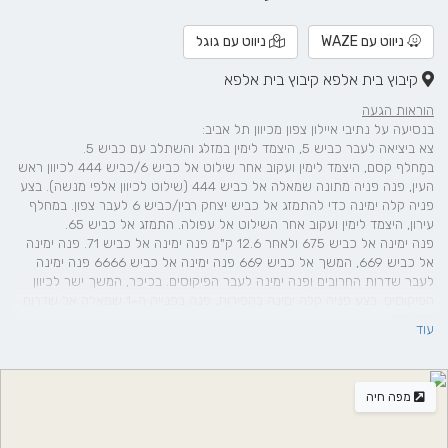
ניווט עם WAZE
ניווט עם גוגל
קיבוץ בית אלפא קיבוץ בית אלפא
הוראות הגעה
בנסיעה על נתיבי איילון צפון מכיוון תל אביב:
צא ביציאה לעבר כביש 5, היצמד לימין במזלג והשתלב עם כביש 5.
במֶחלף קסם, היצמד לימין ועקוב אחר שילוט אל כביש 6/כביש 444 לכיוון ראש
העין, פנה פניה מתונה שמאלה אל כביש 444 (שילוט לכיוון אלפי מנשה). בצע
פניה קלה ימינה כדי להתמזג אל כביש יצחק רבין/כביש 6 לעבר צפון. במחלף
עירון, היצמד לימין ועקוב אחר השילוט אל עפולה. התמזג אל כביש 65.
פנה ימינה אל כביש 675 ולאחר 12.6 ק"מ פנה ימינה אל כביש 71. פנה ימינה
אל כביש 669, המשך אל כביש 669 פנה ימינה אל כביש 6666 פנה ימינה
לעבר שדרות החרובים ופנה ימינה לעבר הפיקוסים. בכיכר, המשך ישר לכיוון
הפיקוסים. בצע פניה קלה ימינה בהפירות, פנה בפנייה ה-1 שמאלה אל שדרות
הכניסה.
עוד
מפה חיה