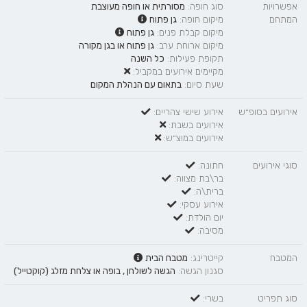
אפשרויות
סוג חופה:
מסורתית
או
חופה מעוצבת
המתחם
מיקום חופה:
גן פתוח
מיקום קבלת פנים:
גן פתוח
מיקום ארוחת ערב:
גן פתוח
או
בגן מקורה
תקופת פעילות:
כל השנה
מקיימים אירועים במקביל:
שעת סיום:
בתאום עם הנהלת המקום
אירועים בסופ״ש
אירוע שישי צהריים:
אירועים בשבת:
אירועים במוצ״ש:
סוגי אירועים
חתונה:
בר\בת מצווה:
ברית\ה:
אירוע עסקי:
יום הולדת:
מסיבה:
המטבח
קייטרינג:
מטבח הבית
סגנון הגשה:
הגשה לשולחן
,
בופה
או
צלחת מזלג (קוקטייל)
סוג תפריט
בשרי: