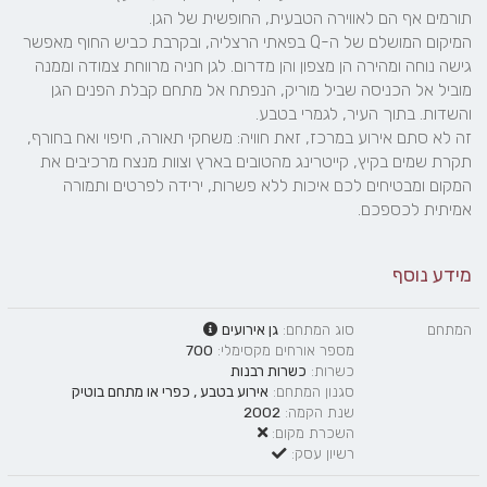
המיקום המושלם של ה-Q בפאתי הרצליה, ובקרבת כביש החוף מאפשר 
גישה נוחה ומהירה הן מצפון והן מדרום. לגן חניה מרווחת צמודה וממנה 
מוביל אל הכניסה שביל מוריק, הנפתח אל מתחם קבלת הפנים הגן 
זה לא סתם אירוע במרכז, זאת חוויה: משחקי תאורה, חיפוי ואח בחורף, 
תקרת שמים בקיץ, קייטרינג מהטובים בארץ וצוות מנצח מרכיבים את 
המקום ומבטיחים לכם איכות ללא פשרות, ירידה לפרטים ותמורה 
אמיתית לכספכם.
מידע נוסף
המתחם
סוג המתחם:
גן אירועים
מספר אורחים מקסימלי:
700
כשרות:
כשרות רבנות
סגנון המתחם:
אירוע בטבע
,
כפרי
או
מתחם בוטיק
שנת הקמה:
2002
השכרת מקום:
רשיון עסק: