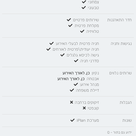
צמחוני:
טבעוני:
חדר התארגנות
שירותים פרטיים:
מקלחת פרטית:
טלוויזיה:
נגישות וחניה
חניה פרטית לבעלי האירוע:
חניה יעודית\פרטית לאורחים:
גישה לכיסא גלגלים:
סדרני חניה:
שרותים נלווים
נקיון:
כן, לאורך האירוע
אבטחה:
כן, לאורך האירוע
מנהל אירוע:
דיילת משפחה:
הגבלות
זיקוקים ברחבה:
קונפטי:
שונות
מערכת iPlan:
ידוע גם בתור - Q