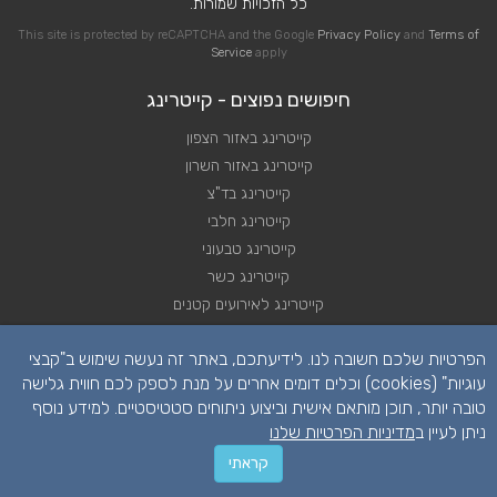
כל הזכויות שמורות.
This site is protected by reCAPTCHA and the Google
Privacy Policy
and
Terms of
Service
apply
חיפושים נפוצים - קייטרינג
קייטרינג באזור הצפון
קייטרינג באזור השרון
קייטרינג בד"צ
קייטרינג חלבי
קייטרינג טבעוני
קייטרינג כשר
קייטרינג לאירועים קטנים
קייטרינג לא כשר
הפרטיות שלכם חשובה לנו. לידיעתכם, באתר זה נעשה שימוש ב"קבצי
קייטרינג לחתונה
עוגיות" (cookies) וכלים דומים אחרים על מנת לספק לכם חווית גלישה
טובה יותר, תוכן מותאם אישית וביצוע ניתוחים סטטיסטיים. למידע נוסף
ניתן לעיין ב
מדיניות הפרטיות שלנו
קראתי