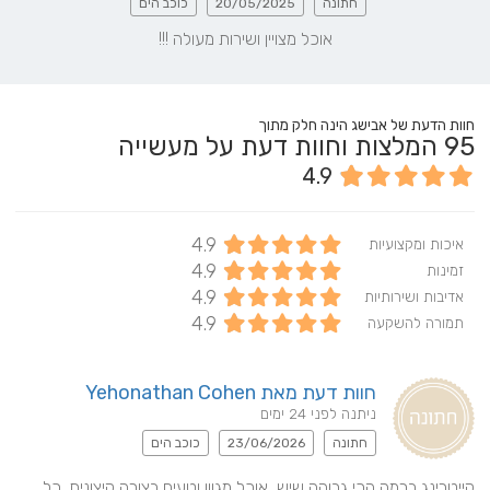
חתונה
20/05/2025
כוכב הים
אוכל מצויין ושירות מעולה !!!
חוות הדעת של אבישג הינה חלק מתוך
95
המלצות וחוות דעת על מעשייה
4.9
4.9
איכות ומקצועיות
4.9
זמינות
4.9
אדיבות ושירותיות
4.9
תמורה להשקעה
חוות דעת מאת Yehonathan Cohen
ניתנה לפני 24 ימים
חתונה
23/06/2026
כוכב הים
קייטרינג ברמה הכי גבוהה שיש, אוכל מגוון וטעים בצורה קיצונית. כל 