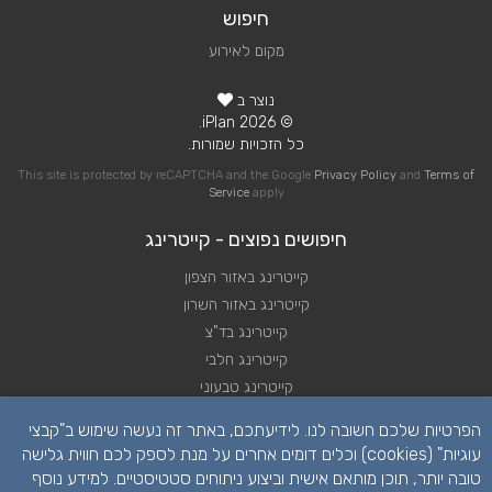
חיפוש
מקום לאירוע
נוצר ב
© 2026 iPlan.
כל הזכויות שמורות.
This site is protected by reCAPTCHA and the Google
Privacy Policy
and
Terms of
Service
apply
חיפושים נפוצים - קייטרינג
קייטרינג באזור הצפון
קייטרינג באזור השרון
קייטרינג בד"צ
קייטרינג חלבי
קייטרינג טבעוני
קייטרינג כשר
הפרטיות שלכם חשובה לנו. לידיעתכם, באתר זה נעשה שימוש ב"קבצי
קייטרינג לאירועים קטנים
עוגיות" (cookies) וכלים דומים אחרים על מנת לספק לכם חווית גלישה
קייטרינג לא כשר
טובה יותר, תוכן מותאם אישית וביצוע ניתוחים סטטיסטיים. למידע נוסף