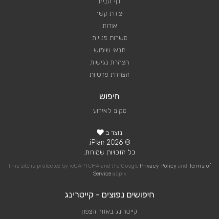
דף הבית
יצירת קשר
אודות
משרות פנויות
תנאי שימוש
הצהרת נגישות
הצהרת פרטיות
חיפוש
מקום לאירוע
נוצר ב
© 2026 iPlan.
כל הזכויות שמורות.
This site is protected by reCAPTCHA and the Google
Privacy Policy
and
Terms of
Service
apply
חיפושים נפוצים - קייטרינג
קייטרינג באזור הצפון