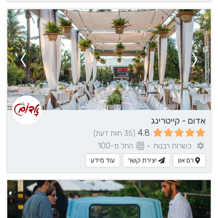
אדום - קייטרינג
4.8
(35 חוות דעת)
כשרות רבנות
•
החל מ-100
רם און
יצירת קשר
עוד מידע