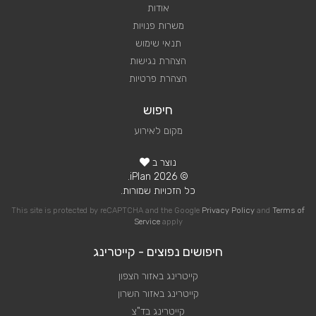
אודות
משרות פנויות
תנאי שימוש
הצהרת נגישות
הצהרת פרטיות
חיפוש
מקום לאירוע
נוצר ב
© 2026 iPlan.
כל הזכויות שמורות.
This site is protected by reCAPTCHA and the Google
Privacy Policy
and
Terms of
Service
apply
חיפושים נפוצים - קייטרינג
קייטרינג באזור הצפון
קייטרינג באזור השרון
קייטרינג בד"צ