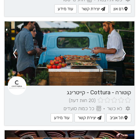
רם און
יצירת קשר
עוד מידע
קוטורה - Cottura - קייטרינג
(20 חוות דעת)
לא כשר
•
כל כמות סועדים
תל אביב
יצירת קשר
עוד מידע