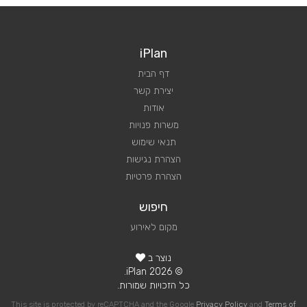
iPlan
דף הבית
יצירת קשר
אודות
משרות פנויות
תנאי שימוש
הצהרת נגישות
הצהרת פרטיות
חיפוש
מקום לאירוע
נוצר ב
© 2026 iPlan.
כל הזכויות שמורות.
This site is protected by reCAPTCHA and the Google
Privacy Policy
and
Terms of