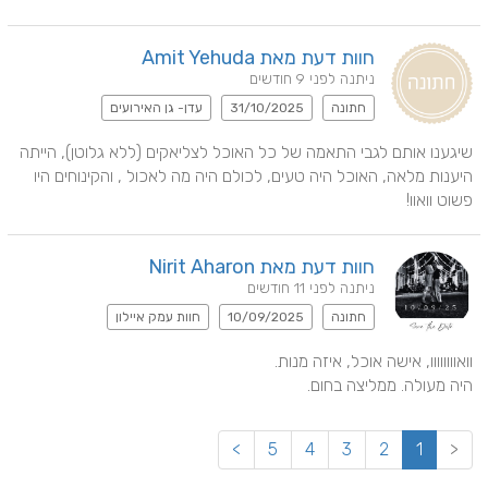
חוות דעת מאת Amit Yehuda
ניתנה לפני 9 חודשים
חתונה
31/10/2025
עדן- גן האירועים
שיגענו אותם לגבי התאמה של כל האוכל לצליאקים (ללא גלוטן), הייתה 
היענות מלאה, האוכל היה טעים, לכולם היה מה לאכול , והקינוחים היו 
פשוט וואוו!
חוות דעת מאת Nirit Aharon
ניתנה לפני 11 חודשים
חתונה
10/09/2025
חוות עמק איילון
היה מעולה. ממליצה בחום.
>
5
4
3
2
1
<