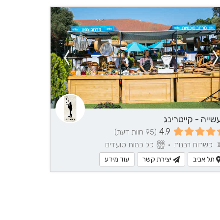
עוד פרטים?
לחצ/י ליצירת
ל
קשר
שייה - קייטרינג
4.9
(95 חוות דעת)
כשרות רבנות
•
כל כמות סועדים
תל אביב
יצירת קשר
עוד מידע