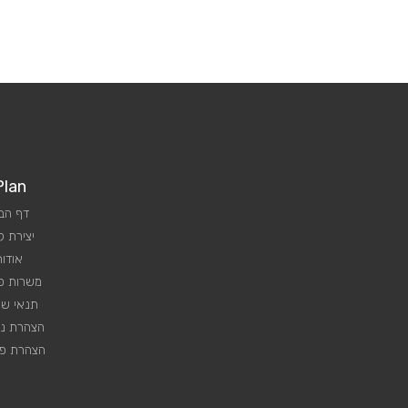
Plan
דף הב
יצירת 
אודות
משרות פנ
תנאי שי
הצהרת נג
הצהרת פר