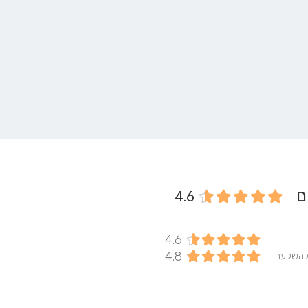
ים
4.6
4.6
4.8
להשקעה