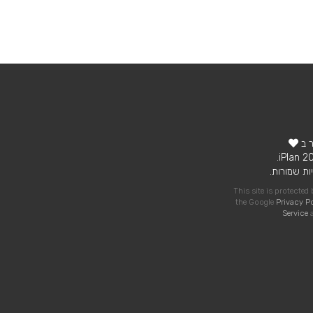
ר ב
ות שמורות.
This site is protecte
the Google
Privacy P
Service
a