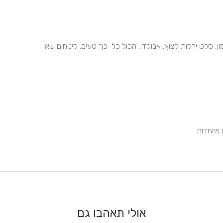
אוכל מצוין. נענו לכול בקשה שלנו. גראטן תפוחי אדמה, סלמון, סלט ירקות קצוץ, אבוקדו, הכול כל-כך טעים. קינוחים שאי 
מיוחדות.
אולי תאהבו גם