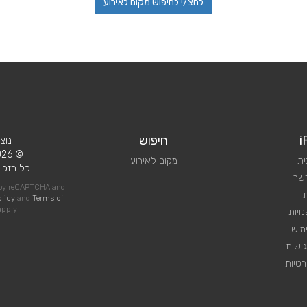
לחצ/י לחיפוש מקום לאירוע
i
חיפוש
נוצ
© 2026 iPlan.
ית
מקום לאירוע
כל הזכוי
קשר
d by reCAPTCHA and
olicy
and
Terms of
pply
ויות
מוש
ישות
טיות