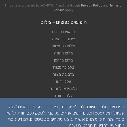
This site is protected by reCAPTCHA and the Google
Privacy Policy
and
Terms of
Service
apply
חיפושים נפוצים - צילום
טראש דה דרס
צילום בר מצווה
צילום בת מצווה
צילום חתונה
צילום מרחפן
צלם בר מצווה
צלם בת מצווה
צלם וידאו
צלם וידאו לחתונה
צלם חתונה
צלם חתונות
הפרטיות שלכם חשובה לנו. לידיעתכם, באתר זה נעשה שימוש ב"קבצי
צלם סטילס
עוגיות" (cookies) וכלים דומים אחרים על מנת לספק לכם חווית גלישה
צלם סטילס לחתונה
טובה יותר, תוכן מותאם אישית וביצוע ניתוחים סטטיסטיים. למידע נוסף
רחפן לחתונה
ניתן לעיין ב
מדיניות הפרטיות שלנו