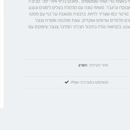
חציל אפוי ועגבניות שמש. סושי קריספי של סלמון סובג' עטוף באצות נורי ושתי שומשומים , פאנקו בליווי איולי יפני. סביצ'ה 
בורי בתפוזי יפו, שלושה פלפלים,עגבניות וכוסברה על קרם אבוקדו וג'ינג'ר. סשימי טונה עם סלסלה בצלים לימונים ונענע 
על סלט פאפיה. קרוסטיני של סלמון שכבשנו לבד עם רוטב טרטר כמו שצריך להיות. ברבוניה מטוגנת על כף עם פסטו 
של נענע ואיולי לימון כבוש.   פילה בקר פרוס דק מאוד על קרם פלפלים שרופים ושקדים, עוגת פולנטה וממרח צנובר 
וריחן. קבב מפורר על חציל בשום שמן זית עם איולי פיקנטי ונענע. בקלוואה טלה בתיבול תבליני המדבר,צנובר,צימוקים עם 
אזור פעילות:
השרון
משתמש במערכת iPlan: