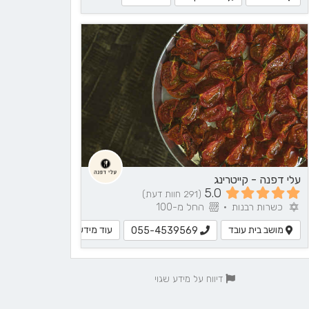
עלי דפנה - קייטרינג
5.0
(291 חוות דעת)
כשרות רבנות
•
החל מ-100
מושב בית עובד
עוד מידע
055-4539569
דיווח על מידע שגוי