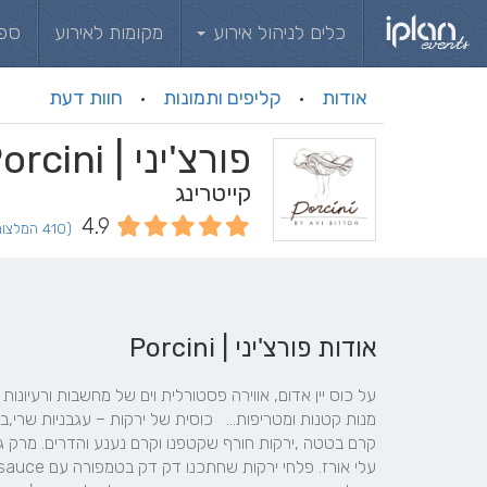
כלים לניהול אירוע
מקומות לאירוע
ספ
אודות
קליפים ותמונות
חוות דעת
·
·
פורצ'יני | Porcini
קייטרינג
4.9
(410 המלצות וחוות דעת)
אודות פורצ'יני | Porcini