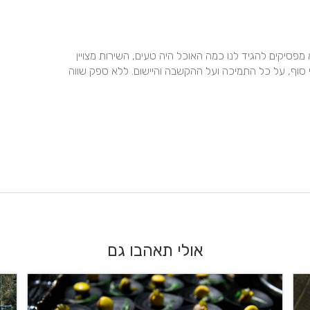
ואו איזה בחירה נכונה!! תודה על זה שבזכותכם האורחים לא מפסיקים להגיד לנו כמה האוכל היה טעים, השירות מצויין 
ואדיב, ורונן האלוף, שאין דברים כמוהו, תודה על אנושיות בלי סוף, על כל התמיכה ועל ההקשבה והיישום. ללא ספק שווה 
אולי תאהבו גם