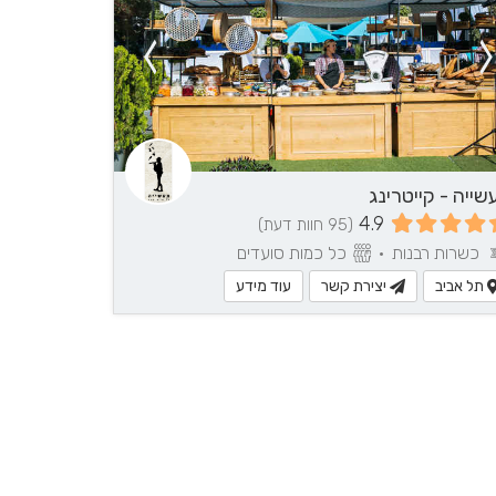
ל
שייה - קייטרינג
4.9
(95 חוות דעת)
כשרות רבנות
•
כל כמות סועדים
תל אביב
יצירת קשר
עוד מידע