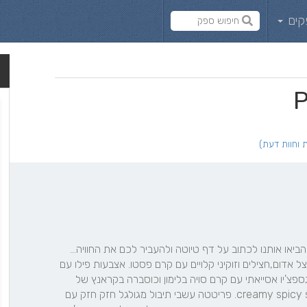
קים
על כוס יין אדום, אווירה פסטורלית וים של מחשבות ורעיונות הביאו אותנו לכתוב על דף טיוטה ולהעביר לכם את החוויה… 
מנות קטנות ומטריפות…   כוסית של ירקות – עגבניות שרי,בצל אדום,חצילים וזוקיני קלויים עם קרם פסטו. אצבעות פילו עם 
קרם בטטה ,ירקות חורף שקטפנו וקרם נענע והדרים. מרק גספצ'יו אסייאתי עם קרם סויה בלימון וכוסברה בקראנץ של 
עלי אורז. פלחי ירקות שחתכנו דק דק בטמפורה עם creamy spicy sauce. פריטטה עשבי תיבול מגולגל חזק חזק עם 