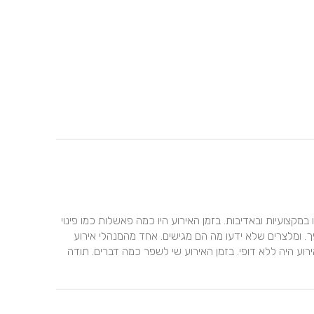
רונן המנהל הוא איש מדהים ואדיב. התייחס לכל בקשה שלנו במקצועיות ובאדיבות. בזמן האירוע היו כמה פאשלות כמו פינוי 
קינוחים מאוד מוקדם, כמה קינוחים שלא הזמנו היו שם ולהיפך. ומלצרים שלא ידעו מה הם מגישים. אחד מהמנהלי אירוע 
היה קצת חוצפן ולא מקצועי לנציג של הזוג. השירות לפני האירוע היה ללא דופי. בזמן האירוע שי לשפר כמה דברים. תודה 