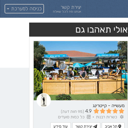
יצירת קשר
כניסה למערכת
אנחנו פה לכל שאלה
אולי תאהבו גם
מעשייה - קייטרינג
4.9
(95 חוות דעת)
כשרות רבנות
•
כל כמות סועדים
תל אביב
יצירת קשר
עוד מידע