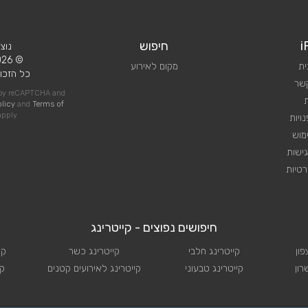
i
חיפוש
נוצ
© 2026 iPlan.
ית
מקום לאירוע
כל הזכוי
קשר
d by reCAPTCHA and
olicy
and
Terms of
pply
ויות
מוש
ישות
טיות
חיפושים נפוצים - קייטרינג
פון
קייטרינג חלבי
קייטרינג כשר
קי
רון
קייטרינג טבעוני
קייטרינג לאירועים קטנים
קי