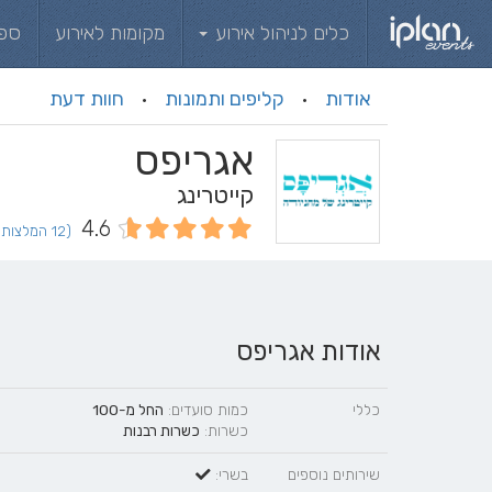
כלים לניהול אירוע
מקומות לאירוע
ספ
אודות
קליפים ותמונות
חוות דעת
·
·
אגריפס
קייטרינג
4.6
(12 המלצות וחוות דעת)
אודות אגריפס
כללי
כמות סועדים:
החל מ-100
כשרות:
כשרות רבנות
שירותים נוספים
בשרי: