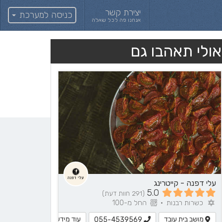
יצירת קשר
כניסה למערכת
אנחנו פה לכל שאלה
אולי תאהבו גם
עלי דפנה - קייטרינג
5.0
(291 חוות דעת)
כשרות רבנות
•
החל מ-100
מושב בית עובד
עוד מידע
055-4539569