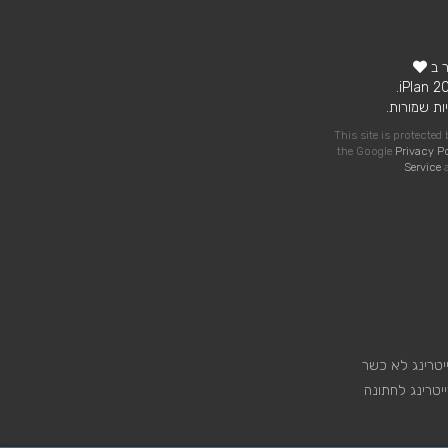
ר ב
ות שמורות.
This site is protecte
the Google
Privacy P
Service
a
יטרינג לא כשר
יטרינג לחתונה