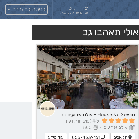
יצירת קשר
כניסה למערכת
אנחנו פה לכל שאלה
אולי תאהבו גם
House No.Seven - אולם אירועים בתל אביב
4.9
(218 חוות דעת)
אולם אירועים
500
•
תל אביב
עוד מידע
055-4539161