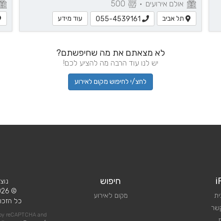
אולם אירועים
•
500
תל אביב
עוד מידע
055-4539161
לא מצאתם את מה שחיפשתם?
יש לנו עוד הרבה מה להציע לכם!
לחצ/י לחיפוש מקום לאירוע
i
חיפוש
נוצ
© 2026 iPlan.
ית
מקום לאירוע
כל הזכוי
קשר
d by reCAPTCHA and