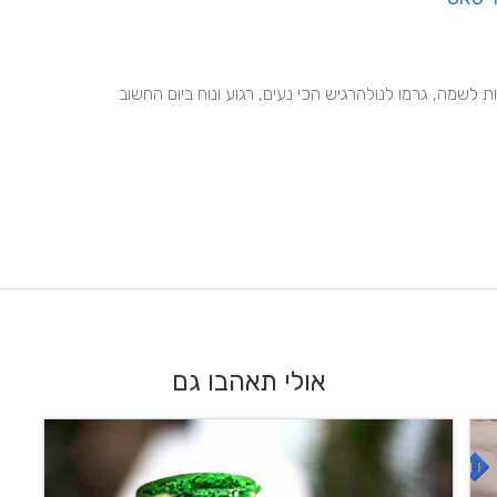
אין תותח כמו אלעד סאסי והצוות שלו, חוויה אדירה, מקצוענות לשמה, גרמו לנולהרגיש הכי נעים, רגוע ונוח ביום החשוב 
אולי תאהבו גם