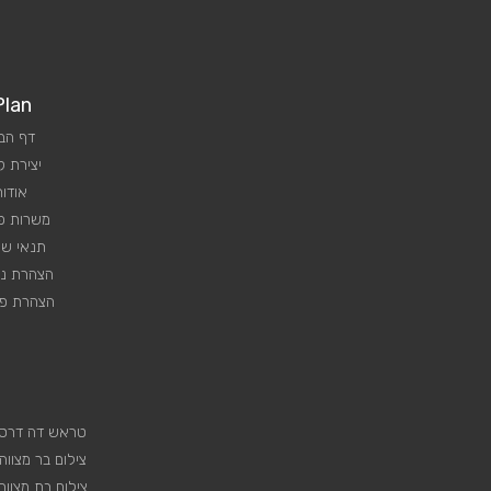
Plan
דף הב
יצירת 
אודות
משרות פנ
תנאי שי
הצהרת נג
הצהרת פר
טראש דה דרס
צילום בר מצווה
צילום בת מצווה