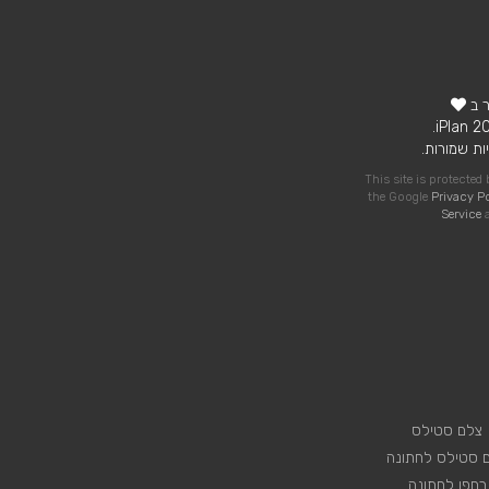
ר ב
ות שמורות.
This site is protecte
the Google
Privacy P
Service
a
צלם סטילס
 סטילס לחתונה
רחפן לחתונה