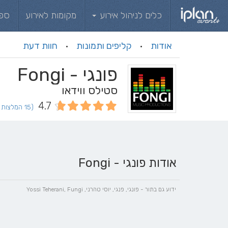
כלים לניהול אירוע
מקומות לאירוע
ספ
אודות
קליפים ותמונות
חוות דעת
·
·
פונגי - Fongi
סטילס ווידאו
4.7
(15 המלצות וחוות דעת)
אודות פונגי - Fongi
ידוע גם בתור - פונגי, פנגי, יוסי טהרני, Yossi Teherani, Fungi