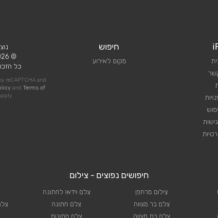
i
חיפוש
נוצ
© 2026 iPlan.
ית
מקום לאירוע
כל הזכוי
קשר
d by reCAPTCHA and
olicy
and
Terms of
pply
ויות
מוש
ישות
טיות
חיפושים נפוצים - צילום
צילום מרחפן
צלם וידאו לחתונה
צלם בר מצווה
צלם חתונה
צלם
צלם בת מצווה
צלם חתונות