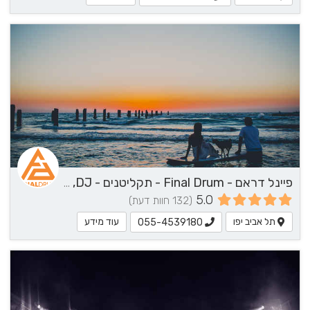
פיינל דראם - Final Drum - תקליטנים - DJ, נגן / הרכב מוזיקלי, שירותי מוזיקה
5.0
(132 חוות דעת)
תל אביב יפו
עוד מידע
055-4539180