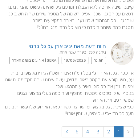
קיימנו ישיבה ארוכה ללא הגבלת זמן עם גיל שהיתה פשוט מהנה, נתנו 
דגשים על הסגנון שלנו ואפילו רשימה של מספר שירים שהיה חשוב לנו 
תסגרו כמה שיותר מוקדם כי הוא כל הזמן מנגן בחו"ל!
חוות דעת מאת יניב אוזן על גל ברמי
ניתנה לפני בערך שנה אחת
חתונה
18/05/2025
SERA | אירועים בעמק האלה
אז ככה, גל, הוא די-ג׳י בכל רמ״ח איבריו ושס״ה גידיו מקצוען ברמות 
על, חש וקורא את הקהל באופן מדויק, עשה איתנו שיחה מקדימה ותיאום 
בנוסף יש לו סקסופוניסטית ומתופף ועוד כמה בעלי מקצוע-נגנים 
כפי שציינתי, גל מקצוען ומי שרוצה לשדרג את האירוע שלו עשרות מונים 
מעל כל הדי-ג׳י שקיימים, שיזמין אותו!!!
>
5
4
3
2
1
<