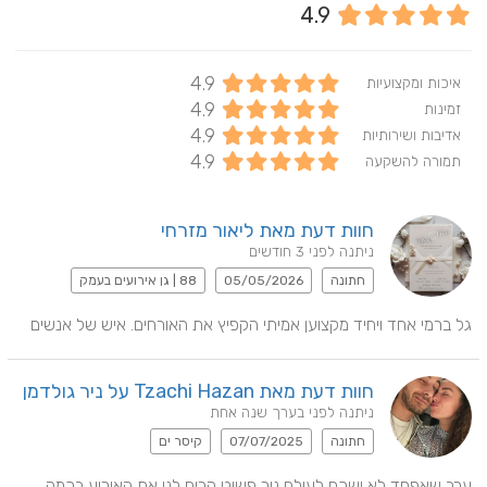
4.9
4.9
איכות ומקצועיות
4.9
זמינות
4.9
אדיבות ושירותיות
4.9
תמורה להשקעה
חוות דעת מאת ליאור מזרחי
ניתנה לפני 3 חודשים
חתונה
05/05/2026
88 | גן אירועים בעמק
גל ברמי אחד ויחיד מקצוען אמיתי הקפיץ את האורחים. איש של אנשים
חוות דעת מאת Tzachi Hazan על ניר גולדמן
ניתנה לפני בערך שנה אחת
חתונה
07/07/2025
קיסר ים
ערב שאפחד לא ישכח לעולם ניר פשוט הרים לנו את האירוע בכמה 