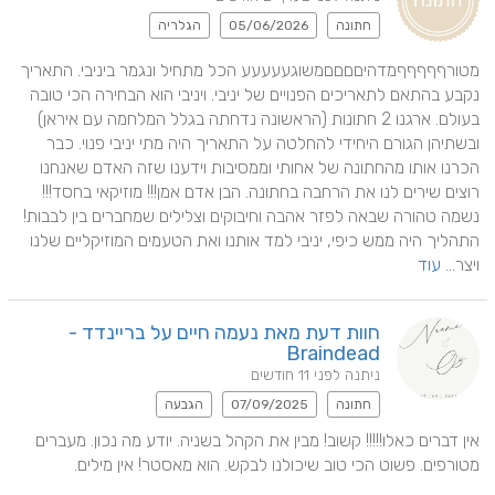
חתונה
05/06/2026
הגלריה
מטורףףףףףמדהיםםםםמשוגעעעעע הכל מתחיל ונגמר ביניבי. התאריך 
נקבע בהתאם לתאריכים הפנויים של יניבי. ויניבי הוא הבחירה הכי טובה 
בעולם. ארגנו 2 חתונות (הראשונה נדחתה בגלל המלחמה עם איראן) 
ובשתיהן הגורם היחידי להחלטה על התאריך היה מתי יניבי פנוי. כבר 
הכרנו אותו מהחתונה של אחותי וממסיבות וידענו שזה האדם שאנחנו 
רוצים שירים לנו את הרחבה בחתונה. הבן אדם אמן!!! מוזיקאי בחסד!!! 
נשמה טהורה שבאה לפזר אהבה וחיבוקים וצלילים שמחברים בין לבבות!
התהליך היה ממש כיפי, יניבי למד אותנו ואת הטעמים המוזיקליים שלנו 
ויצר... 
עוד
חוות דעת מאת נעמה חיים על בריינדד -
Braindead
ניתנה לפני 11 חודשים
חתונה
07/09/2025
הגבעה
אין דברים כאלו!!!!! קשוב! מבין את הקהל בשניה. יודע מה נכון. מעברים 
מטורפים. פשוט הכי טוב שיכולנו לבקש. הוא מאסטר! אין מילים.