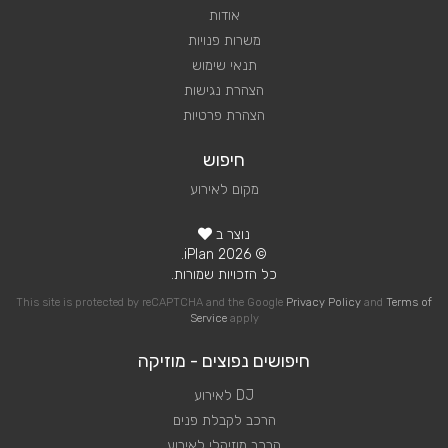
אודות
משרות פנויות
תנאי שימוש
הצהרת נגישות
הצהרת פרטיות
חיפוש
מקום לאירוע
נוצר ב
© 2026 iPlan.
כל הזכויות שמורות.
This site is protected by reCAPTCHA and the Google
Privacy Policy
and
Terms of
Service
apply
חיפושים נפוצים - מוזיקה
DJ לאירוע
הרכב לקבלת פנים
הרכב מוזיקלי לאירוע