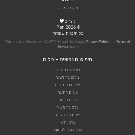
מקום לאירוע
נוצר ב
© 2026 iPlan.
כל הזכויות שמורות.
This site is protected by reCAPTCHA and the Google
Privacy Policy
and
Terms of
Service
apply
חיפושים נפוצים - צילום
טראש דה דרס
צילום בר מצווה
צילום בת מצווה
צילום חתונה
צילום מרחפן
צלם בר מצווה
צלם בת מצווה
צלם וידאו
צלם וידאו לחתונה