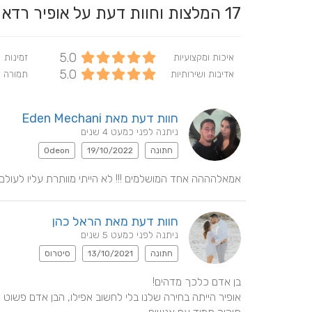
17
המלצות וחוות דעת על אופיר רד
5.0
איכות ומקצועיות
זמינות
5.0
אדיבות ושירותיות
תמורה 
חוות דעת מאת Eden Mechani
ניתנה לפני כמעט 4 שנים
חתונה
19/10/2022
Odeon
אמאלהההה אחד המושלמים !!! לא הייתי מוותרת עליו לעולם !
חוות דעת מאת הראל כהן
ניתנה לפני כמעט 5 שנים
חתונה
13/10/2021
סיטרוס