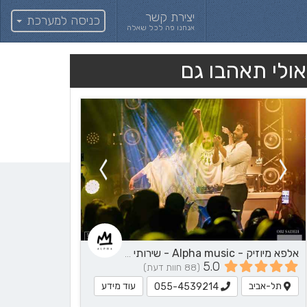
יצירת קשר
כניסה למערכת
אנחנו פה לכל שאלה
אולי תאהבו גם
אלפא מיוזיק - Alpha music - שירותי מוזיקה
5.0
(88 חוות דעת)
תל-אביב
עוד מידע
055-4539214