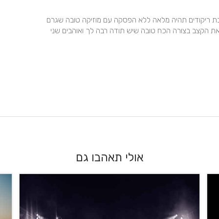
אני רוצה להמליץ בחום על אופיר רדא על שדאג שכל הרחבת ריקודים תהיה מלאה ללא הפסקה עם מוזיקה טובה שגרם 
לנו לרקוד עד 3 לפנות ביום שלישי אתה אומן שיודע להביע את הקצב בצורה הכח טובה שיש תודה רבה לך ואוהבים שני 
אולי תאהבו גם