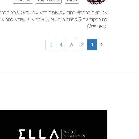
חתונה
04/12/2018
אלכסנדר
וכפיר ❤😊
>
4
3
2
1
<