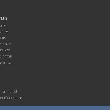
Plan
דף הב
יצירת 
אודות
משרות פנ
תנאי שי
הצהרת נג
הצהרת פר
DJ לאירוע
הרכב לקבלת פני