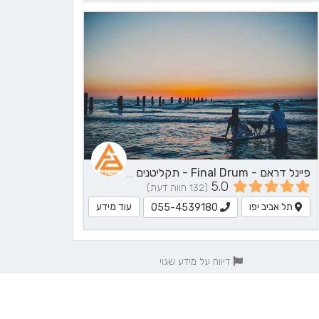
פיינל דראם - Final Drum - תקליטנים - DJ, נגן / הרכב מוזיקלי, שירותי מוזיקה
5.0
(132 חוות דעת)
תל אביב יפו
עוד מידע
055-4539180
דיווח על מידע שגוי