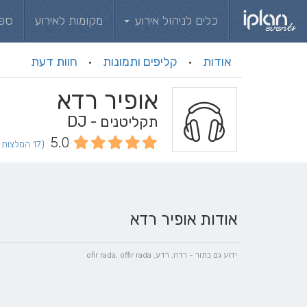
כלים לניהול אירוע
מקומות לאירוע
ספ
אודות
קליפים ותמונות
חוות דעת
·
·
אופיר רדא
תקליטנים - DJ
5.0
(17 המלצות וחוות דעת)
אודות אופיר רדא
ידוע גם בתור - רדה, רדע, ofir rada, offir rada