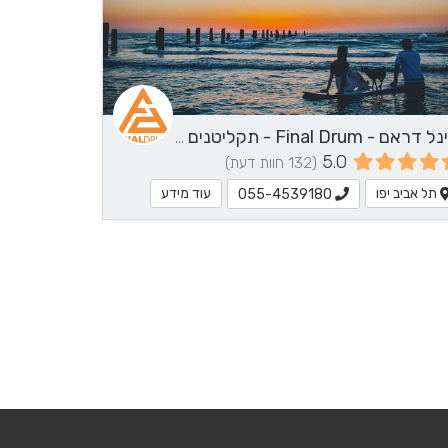
82
פיינל דראם - Final Drum - תקליטנים - DJ, נגן / הרכב מוזיקלי, שירותי מוזיקה
5.0
(132 חוות דעת)
תל אביב יפו
עוד מידע
055-4539180