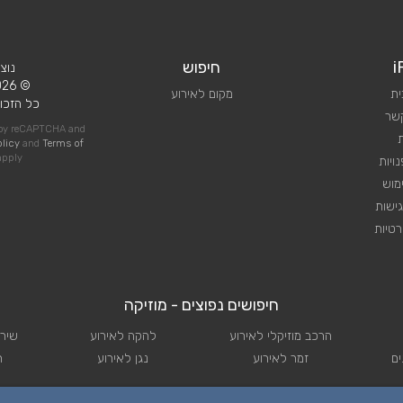
i
חיפוש
נוצ
© 2026 iPlan.
ית
מקום לאירוע
כל הזכוי
קשר
d by reCAPTCHA and
olicy
and
Terms of
pply
ויות
מוש
ישות
טיות
חיפושים נפוצים - מוזיקה
הרכב מוזיקלי לאירוע
להקה לאירוע
שירו
ם
זמר לאירוע
נגן לאירוע
ת