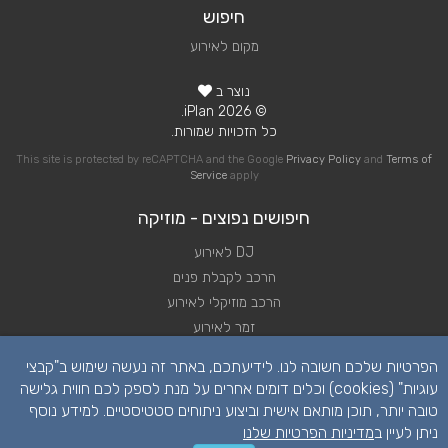
חיפוש
מקום לאירוע
נוצר ב
© 2026 iPlan.
כל הזכויות שמורות.
This site is protected by reCAPTCHA and the Google
Privacy Policy
and
Terms of
Service
apply
חיפושים נפוצים - מוזיקה
DJ לאירוע
הרכב לקבלת פנים
הרכב מוזיקלי לאירוע
זמר לאירוע
להקה לאירוע
הפרטיות שלכם חשובה לנו. לידיעתכם, באתר זה נעשה שימוש ב"קבצי
נגן לאירוע
עוגיות" (cookies) וכלים דומים אחרים על מנת לספק לכם חווית גלישה
שירותי מוזיקה לאירוע
טובה יותר, תוכן מותאם אישית וביצוע ניתוחים סטטיסטיים. למידע נוסף
תקליטן לאירוע
ניתן לעיין ב
מדיניות הפרטיות שלנו