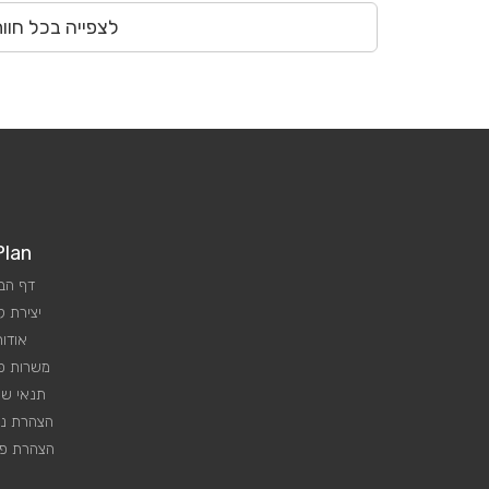
לצפייה בכל חוו
Plan
דף הב
יצירת 
אודות
משרות פנ
תנאי שי
הצהרת נג
הצהרת פר