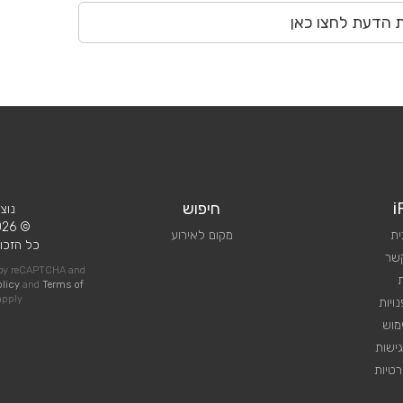
ת הדעת לחצו כאן
i
חיפוש
נוצ
© 2026 iPlan.
ית
מקום לאירוע
כל הזכוי
קשר
d by reCAPTCHA and
olicy
and
Terms of
pply
ויות
מוש
ישות
טיות