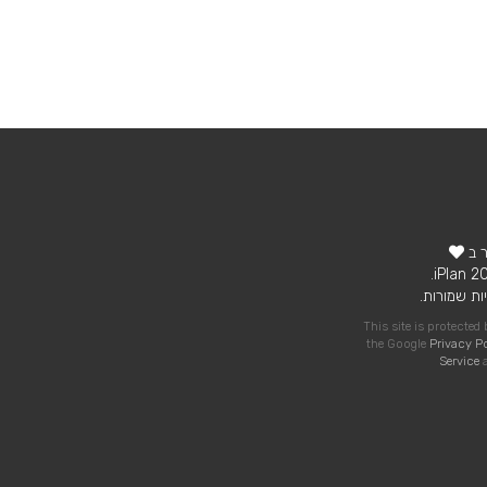
ר ב
ות שמורות.
This site is protecte
the Google
Privacy P
Service
a