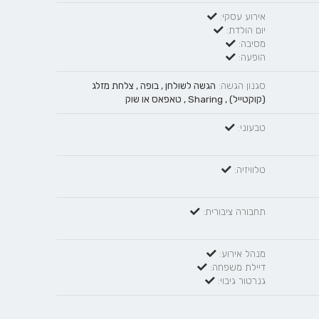
אירוע עסקי:
יום הולדת:
מסיבה:
הופעה:
סגנון הגשה:
הגשה לשולחן
,
בופה
,
צלחת מזלג
(קוקטייל)
,
Sharing
,
טאפאס
או
שוק
טבעוני:
טלוויזיה:
תחבורה ציבורית:
מנהל אירוע:
דיילת משפחה:
גנרטור גיבוי: