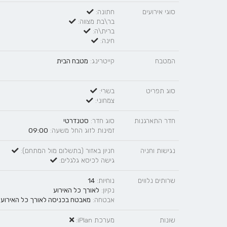
סוגי אירועים
חתונה:
בר\בת מצווה:
ברית\ה:
חינה:
המטבח
קייטרינג:
מטבח הבית
סוג תפריט
בשרי:
צמחוני:
חדר התארגנות
סוג חדר:
סטנדרטי
זמינות לזוג החל משעה:
09:00
נגישות וחניה
חניון באזור (בתשלום מול המתחם):
גישה לכיסא גלגלים:
שרותים נלווים
נוחיות:
14
נקיון:
לאורך כל האירוע
אבטחה:
מאבטח בכניסה לאורך כל האירוע
שונות
מערכת iPlan: