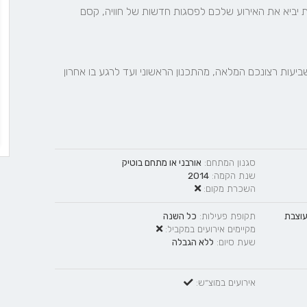
שילוב של אוכל מצוין, מערכות מתקדמות ושירות ללא פשרות יביא את האירוע שלכם לפסגות חדשות של חוויה, קסם 
בכל שלב משלבי הפקת האירוע, ילווה אתכם הצוות שלנו לשביעות רצונכם המלאה, מהתכנון הראשוני ועד לרגע בו אחרון 
סגנון המתחם:
אורבני
או
מתחם בוטיק
שנת הקמה:
2014
השכרת מקום:
עוצבת
תקופת פעילות:
כל השנה
מקיימים אירועים במקביל:
שעת סיום:
ללא הגבלה
אירועים במוצ״ש: