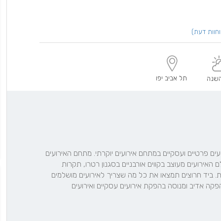
תל אביב יפו
שנה
יד חרוצים, אולם אירועים בתל אביב, מזמין אתכם לחגוג אירועים פרטיים ועסקיים במתחם אירועים יוקרתי. מתחם האירועים 
החדש מתפרש על 1,350 מ"ר בחלל גדול ועוצר נשימה. אולם האירועים מעוצב בקווים אורבניים בסגנון רטרו, תקרות 
גבוהות, ריהוט אלטרנטיבי ומערכות סאונד ותאורה מתקדמות. ביד חרוצים תמצאו את כל מה שצריך לאירועים מושלמים 
בתל אביב - מטבח שף עשיר, מתחם מאובזר ומעוצב, צוות הפקה אדיב ומנוסה בהפקת אירועים עסקיים ואירועים 