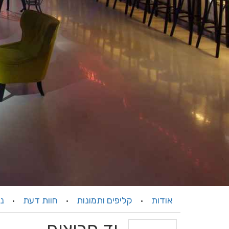
אודות
קליפים ותמונות
חוות דעת
ני
·
·
·