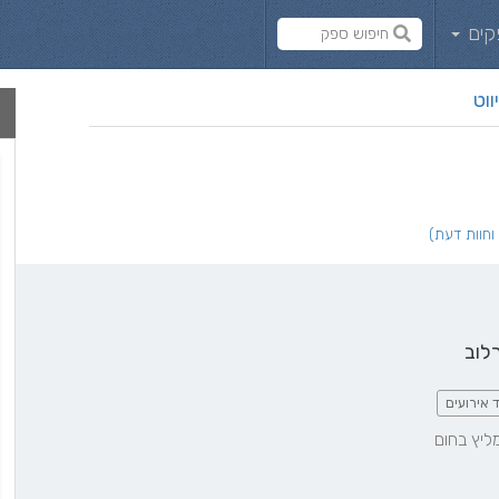
קים
ווט
לוב
 אירועים
ליץ בחום