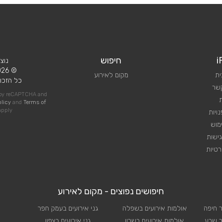
i
חיפוש
נוצ
© 2026 iPlan.
ית
מקום לאירוע
כל הזכוי
קשר
d by reCAPTCHA and
olicy
and
Terms of
pply
ויות
מוש
ישות
טיות
חיפושים נפוצים - מקום לאירוע
ר חיפה
אולמות אירועים בשפלה
גני אירועים בעמק חפר
ר שבע
אולמות אירועים בשרון
גני אירועים בצפון