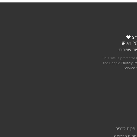
ר ב
ות שמורות.
This site is protecte
the Google
Privacy P
Service
a
מקום לברית
מקום לבריתה