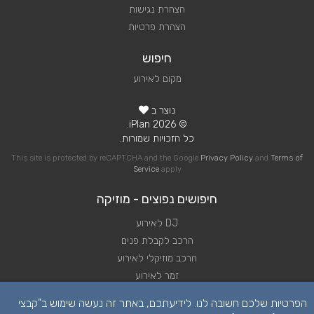
הצהרת נגישות
הצהרת פרטיות
חיפוש
מקום לאירוע
נוצר ב
© 2026 iPlan.
כל הזכויות שמורות.
This site is protected by reCAPTCHA and the Google
Privacy Policy
and
Terms of
Service
apply
חיפושים נפוצים - מוזיקה
DJ לאירוע
הרכב לקבלת פנים
הרכב מוזיקלי לאירוע
זמר לאירוע
להקה לאירוע
הפרטיות שלכם חשובה לנו. לידיעתכם, באתר זה נעשה שימוש ב"קבצי
נגן לאירוע