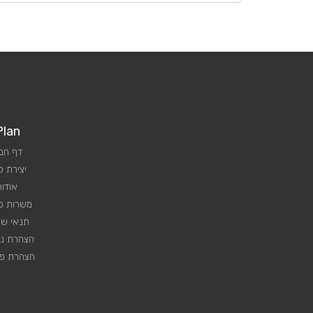
Plan
דף הב
יצירת 
אודות
משרות פנ
תנאי שי
הצהרת נג
הצהרת פר