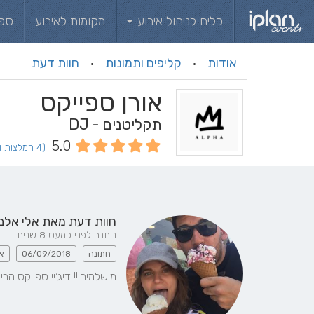
כלים לניהול אירוע
מקומות לאירוע
ספ
אודות
קליפים ותמונות
חוות דעת
·
·
אורן ספייקס
תקליטנים - DJ
5.0
(4 המלצות וחוות דעת)
חוות דעת מאת
אלי אלב
ניתנה לפני כמעט 8 שנים
חתונה
06/09/2018
א
מושלמים!!! דיג׳יי ספייקס הר