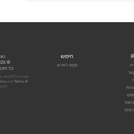
i
חיפוש
נוצ
© 2026 iPlan.
ית
מקום לאירוע
כל הזכוי
קשר
d by reCAPTCHA and
olicy
and
Terms of
pply
ויות
מוש
ישות
טיות