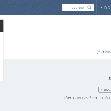
קים
ז
לכסנדר
ים לנו תרחבה ! היה פשוט מושלם