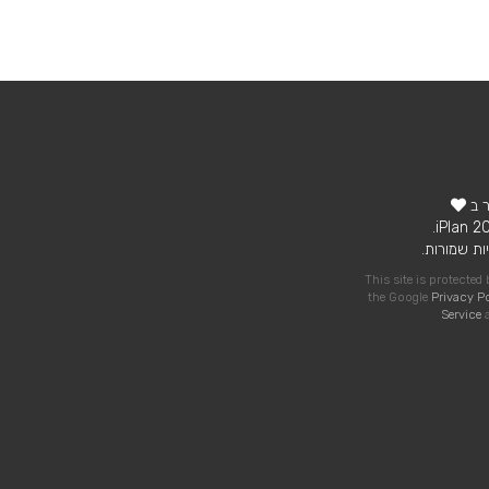
ר ב
ות שמורות.
This site is protecte
the Google
Privacy P
Service
a