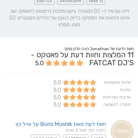
בר מצווה
09/09/2019
East TLV
היינו עם איל ה- DJ המעולה. עישנו מסיבת ברמצווש לתאומים. ישב 
איתנו והתאים את המוסיקה בדיוק לטעם של הילדים והמבוגרים. DJ 
מצוין. מומלץ
חוות הדעת של Jonathan הינה חלק מתוך
11
המלצות וחוות דעת על פאטקט -
FATCAT DJ'S
5.0
5.0
איכות ומקצועיות
5.0
זמינות
5.0
אדיבות ושירותיות
5.0
תמורה להשקעה
חוות דעת מאת Boris Musnik על אייל כץ
ניתנה לפני מעל 3 שנים