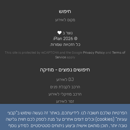
חיפוש
מקום לאירוע
נוצר ב
© 2026 iPlan.
כל הזכויות שמורות.
This site is protected by reCAPTCHA and the Google
Privacy Policy
and
Terms of
Service
apply
חיפושים נפוצים - מוזיקה
DJ לאירוע
הרכב לקבלת פנים
הרכב מוזיקלי לאירוע
זמר לאירוע
להקה לאירוע
הפרטיות שלכם חשובה לנו. לידיעתכם, באתר זה נעשה שימוש ב"קבצי
נגן לאירוע
עוגיות" (cookies) וכלים דומים אחרים על מנת לספק לכם חווית גלישה
שירותי מוזיקה לאירוע
טובה יותר, תוכן מותאם אישית וביצוע ניתוחים סטטיסטיים. למידע נוסף