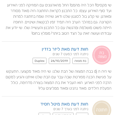
שי מקסים!! הכל היה מהמם! החל מהארגונים עם המוזיקה לפני האירוע 
ועד סוף האירוע עצמו. כל התכנון לקראת החתונה היה מאוד מסודר 
ומאורגן. שי קלע בול לסגנון שלנו ודאג שיהיה שמח בחתונה למרות 
הקורונה. גם במהלך הערב היה תמיד זמין לבקשות ושינויים. החופה 
הייתה פשוט מושלמת ומרגשת עם כל התכנון והעשייה שלו. שי יודע את 
עבודתו ועושה זאת על הצד הטוב ביותר! מומלץ בחום!
חוות דעת מאת ליזר בזדין
ניתנה לפני כמעט 7 שנים
בת מצווה
26/10/2019
Duplex
שי היה ה dj בבת המצווה של הבת שלנו. שי היה מאוד מקצועי, התעקש 
על פגישת הכנה מפורטת שבה עבר עם הבת שלנו ואיתנו והגיע למקום 
הרבה לפני הארוע. הוא העביר את בת המצווה בצורה מדהימה, כולל 
הפעלת הילדים. מאוד נהנינו ומאוד ממליצים עליו!
חוות דעת מאת מיטל חסיד
ניתנה לפני בערך 7 שנים