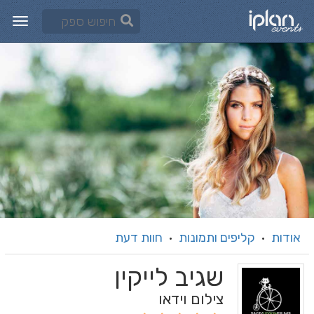
אודות
קליפים ותמונות
חוות דעת
·
·
שגיב לייקין
צילום וידאו