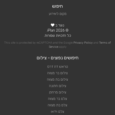
חיפוש
מקום לאירוע
נוצר ב
© 2026 iPlan.
כל הזכויות שמורות.
This site is protected by reCAPTCHA and the Google
Privacy Policy
and
Terms of
Service
apply
חיפושים נפוצים - צילום
טראש דה דרס
צילום בר מצווה
צילום בת מצווה
צילום חתונה
צילום מרחפן
צלם בר מצווה
צלם בת מצווה
צלם וידאו