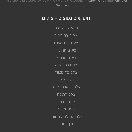
This site is protected by reCAPTCHA and the Google
Privacy Policy
and
Terms of
Service
apply
חיפושים נפוצים - צילום
טראש דה דרס
צילום בר מצווה
צילום בת מצווה
צילום חתונה
צילום מרחפן
צלם בר מצווה
צלם בת מצווה
צלם וידאו
צלם וידאו לחתונה
צלם חתונה
צלם חתונות
צלם סטילס
צלם סטילס לחתונה
רחפן לחתונה