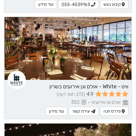
קיבוץ געש
עוד מידע
055-4539163
וויט - White - אולם וגן אירועים בשרון
4.9
(273 חוות דעת)
אולם וגן אירועים
•
350
פרדס חנה
יצירת קשר
עוד מידע