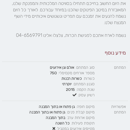
את היום החשוב בחייכם תתחילו בסוויטה המלכותית והמפנקת שלנו, 
המאובזרת במיטב הפינוקים שהכנו במיוחד עבורכם. לאורך כל היום 
נשמח להנעים את זמנכם עם תפריט ונשנושים איכותיים מידי השף 
נשמח לארח אתכם לפגישת הכרות, צלצלו אלינו 04-6569791 
מידע נוסף
המתחם
סוג המתחם:
אולם וגן אירועים
מספר אורחים מקסימלי:
750
כשרות:
כשרות רבנות
סגנון המתחם:
יוקרתי
שנת הקמה:
2015
רשיון עסק:
אפשרויות
מיקום חופה:
גן פתוח
או
בתוך המבנה
המתחם
מיקום קבלת פנים:
גן פתוח
או
בתוך המבנה
מיקום ארוחת ערב:
בתוך המבנה
תקופת פעילות:
כל השנה
מקיימים אירועים במקביל: