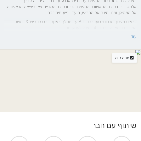
ימינה לכביש 4 דרום. המשיכו על כביש ארבע עד לפנייה ימינה לדרך
אלכסנדר. בכיכר הראשונה המשיכו ישר ובכיכר השנייה צאו ביציאה הראשונה
אל המסיק, ופנו ימינה אל החריש, היעד יופיע מימינכם.
לבאים מצפון ומדרום: סעו בכביש 6 עד מחלף באקה, ורדו לכביש 9 . משם
המשיכו שמאלה לכביש 4 וימינה לעמק חפר.
עוד
מפה חיה
שיתוף עם חבר