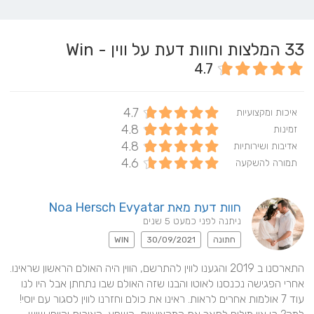
33
המלצות וחוות דעת על ווין - Win
4.7
4.7
איכות ומקצועיות
4.8
זמינות
4.8
אדיבות ושירותיות
4.6
תמורה להשקעה
חוות דעת מאת Noa Hersch Evyatar
ניתנה לפני כמעט 5 שנים
חתונה
30/09/2021
WIN
התארסנו ב 2019 והגענו לווין להתרשם, הווין היה האולם הראשון שראינו. 
אחרי הפגישה נכנסנו לאוטו והבנו שזה האולם שבו נתחתן אבל היו לנו 
עוד 7 אולמות אחרים לראות. ראינו את כולם וחזרנו לווין לסגור עם יוסי! 