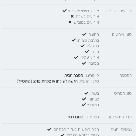
אירועים בסופ״ש
אירוע שישי צהריים:
אירועים בשבת:
אירועים במוצ״ש:
סוגי אירועים
חתונה:
בר\בת מצווה:
ברית\ה:
חינה:
אירוע עסקי:
מסיבה:
המטבח
קייטרינג:
מטבח הבית
סגנון הגשה:
הגשה לשולחן
או
צלחת מזלג (קוקטייל)
סוג תפריט
בשרי:
צמחוני:
טבעוני:
חדר התארגנות
סוג חדר:
סטנדרטי
נגישות וחניה
חניה חופשית באזור המתחם:
גישה לכיסא גלגלים: