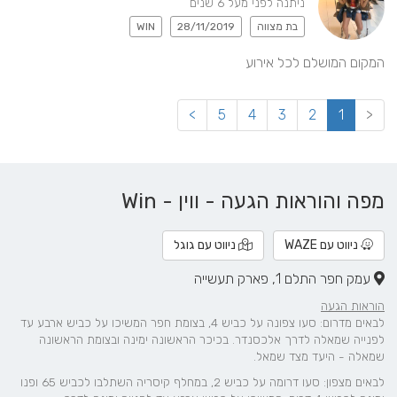
ניתנה לפני מעל 6 שנים
בת מצווה
28/11/2019
WIN
המקום המושלם לכל אירוע
>
5
4
3
2
1
<
מפה והוראות הגעה - ווין - Win
ניווט עם WAZE
ניווט עם גוגל
עמק חפר התלם 1, פארק תעשייה
הוראות הגעה
לבאים מדרום: סעו צפונה על כביש 4, בצומת חפר המשיכו על כביש ארבע עד
לפנייה שמאלה לדרך אלכסנדר. בכיכר הראשונה ימינה ובצומת הראשונה
שמאלה - היעד מצד שמאל.
לבאים מצפון: סעו דרומה על כביש 2, במחלף קיסריה השתלבו לכביש 65 ופנו