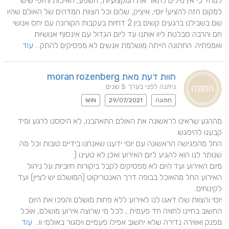
למה? כי אין מילים לתאר את המקצועיות, השפע, האיכות והיופי שיש 
למקום הזה להציע! יוסי, איציק, שלום וכל הצוות המדהים של האולם שהיו 
שם בשבילנו ברגעים קשים בין 2 דחיות בעקבות הקורונה עם יחס אנושי 
חם והרבה סבלנות ליוו אותנו עד ליום הגדול עם אינסוף אנושיות 
ואמפתיה. החתונה הייתה מושלמת אנשים לא מפסיקים להתק... 
עוד
חוות דעת מאת moran rozenberg
ניתנה לפני בערך 5 שנים
חתונה
29/07/2021
WIN
מהרגע שראינו לראשונה את האולם התאהבנו, לא היססנו לרגע ומיד 
החל מהפגישה הראשונה עם יוסי ידענו שאנחנו בידיים טובות וכל מה 
מיום האירוע ועד היום לא מפסיקים לקבל ביקורות חיוביות על ניהול 
האירוע החל מהאוכל בבופה דרך האנטריקוט (המושלם יש לציין) ועד 
יוסי והצוות שלו דאגו לנו לאירוע ללא פחות מושלם והפכו את היום 
החשוב בחיינו לחוויה חד פעמית , לכל מי שרוצה אירוע מושלם, אוכל 
מפנק ואווירה נדירה שלא יחשוב אפילו פעמיים ויסגור באולמי וו... 
עוד