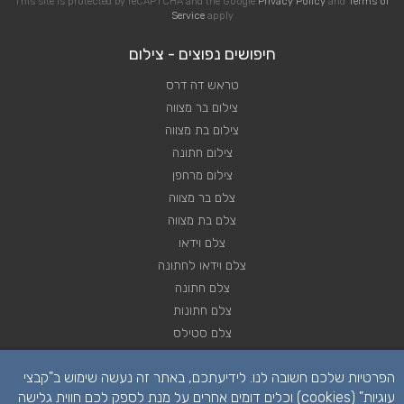
This site is protected by reCAPTCHA and the Google
Privacy Policy
and
Terms of
Service
apply
חיפושים נפוצים - צילום
טראש דה דרס
צילום בר מצווה
צילום בת מצווה
צילום חתונה
צילום מרחפן
צלם בר מצווה
צלם בת מצווה
צלם וידאו
צלם וידאו לחתונה
צלם חתונה
צלם חתונות
צלם סטילס
צלם סטילס לחתונה
הפרטיות שלכם חשובה לנו. לידיעתכם, באתר זה נעשה שימוש ב"קבצי
רחפן לחתונה
עוגיות" (cookies) וכלים דומים אחרים על מנת לספק לכם חווית גלישה