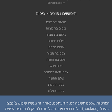
Service
apply
חיפושים נפוצים - צילום
טראש דה דרס
צילום בר מצווה
צילום בת מצווה
צילום חתונה
צילום מרחפן
צלם בר מצווה
צלם בת מצווה
צלם וידאו
צלם וידאו לחתונה
צלם חתונה
צלם חתונות
צלם סטילס
צלם סטילס לחתונה
הפרטיות שלכם חשובה לנו. לידיעתכם, באתר זה נעשה שימוש ב"קבצי
רחפן לחתונה
עוגיות" (cookies) וכלים דומים אחרים על מנת לספק לכם חווית גלישה