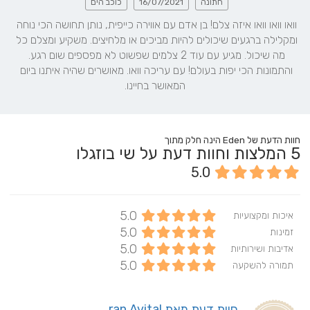
חתונה
16/07/2021
כוכב הים
וואו וואו וואו איזה צלם! בן אדם עם אווירה כייפית, נותן תחושה הכי נוחה 
ומקלילה ברגעים שיכולים להיות מביכים או מלחיצים. משקיע ומצלם כל 
מה שיכול. מגיע עם עוד 2 צלמים שפשוט לא מפספים שום רגע. 
והתמונות הכי יפות בעולם! עם עריכה וואו. מאושרים שהיה איתנו ביום 
המאושר בחיינו.
חוות הדעת של Eden הינה חלק מתוך
5
המלצות וחוות דעת על שי בוזגלו
5.0
5.0
איכות ומקצועיות
5.0
זמינות
5.0
אדיבות ושירותיות
5.0
תמורה להשקעה
חוות דעת מאת ran Avital