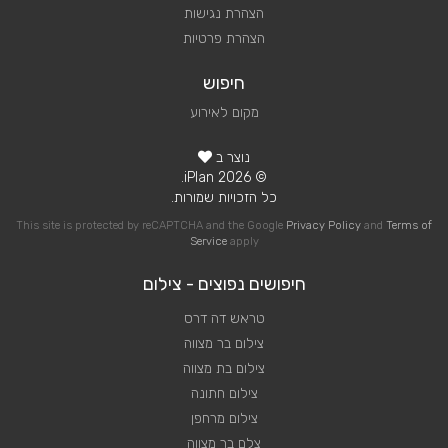
הצהרת נגישות
הצהרת פרטיות
חיפוש
מקום לאירוע
נוצר ב
© 2026 iPlan.
כל הזכויות שמורות.
This site is protected by reCAPTCHA and the Google
Privacy Policy
and
Terms of
Service
apply
חיפושים נפוצים - צילום
טראש דה דרס
צילום בר מצווה
צילום בת מצווה
צילום חתונה
צילום מרחפן
צלם בר מצווה