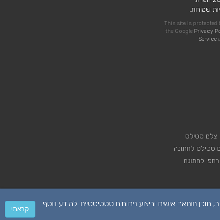
ות שמורות.
This site is protecte
the Google
Privacy P
Service
a
צלם סטילס
 סטילס לחתונה
רחפן לחתונה
 על מנת לספק לכם חווית גלישה טובה יותר, תוכן מותאם אישית וביצוע ניתוחים סטטיסטיים. למידע נוסף
קראתי