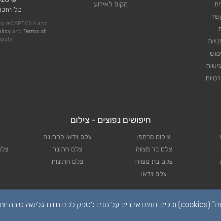
ית
מקום לאירוע
כל הזכוי
קשר
d by reCAPTCHA and
olicy
and
Terms of
pply
ויות
מוש
ישות
טיות
חיפושים נפוצים - צילום
צילום מרחפן
צלם וידאו לחתונה
צלם בר מצווה
צלם חתונה
צלם
צלם בת מצווה
צלם חתונות
צלם וידאו
הפרטיות שלכם חשובה לנו. לידיעתכם, באתר זה נעשה שימוש ב"קבצי עוגיות" (cookies) וכלים דומים אחרים