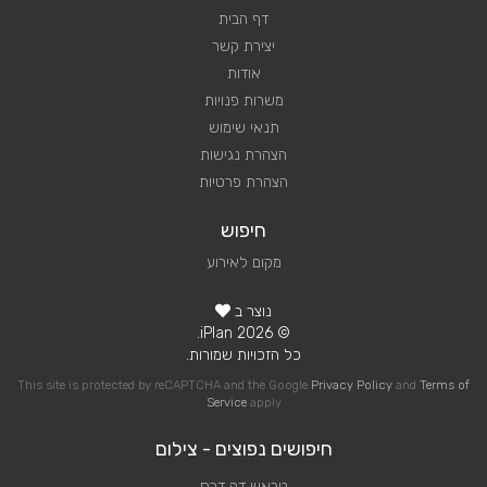
דף הבית
יצירת קשר
אודות
משרות פנויות
תנאי שימוש
הצהרת נגישות
הצהרת פרטיות
חיפוש
מקום לאירוע
נוצר ב
© 2026 iPlan.
כל הזכויות שמורות.
This site is protected by reCAPTCHA and the Google
Privacy Policy
and
Terms of
Service
apply
חיפושים נפוצים - צילום
טראש דה דרס