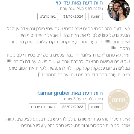
חוות דעת מאת עדי לוי
ניתנה לפני מעל שנה אחת
חתונה
31/10/2024
בית מלצ'ט
לא יודעת במה זכיתי בחיים אבל זכיתי שגם איתי פולק וגם אדריאן סבל 
הבעלים של iso יצלמו לי את החתונה!!!!!! ואמאל׳ה איזה כיף היה 
איתםםםםם!!!!!!! הרגיעו, הסבירו, צחקו והבריקו בצילומים שרק מהטיזר 
זאת לא סתם ״חברת צילום״ זה כמה צלמים מוכשרים בטירוף עם ניסיון 
ממליצה בחום ענקקקקקקקקק - לא להתפשר, לקחת את הטוב ביותר 
כי היום עובר מהר מדי וכל מה שנשאר זה התמונות :)
חוות דעת מאת itamar gruber
ניתנה לפני מעל 3 שנים
חתונה
22/02/2023
האחוזה בית חנן
איתי המלך! מהרגע הראשון גרם לנו להרגיש בנוח בנוגע לצילומים, ליווה 
אותנו כל היום בקלילות ובזרימה, ללא ספק נמליץ עליו לאחרים!